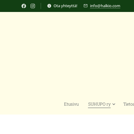
Ota yhteyttä!
info@halkio.com
Etusivu
SUHUPO ry
Tieto