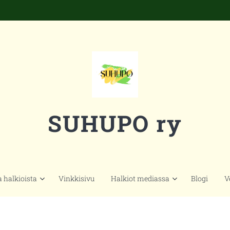
SUHUPO ry
a halkioista
Vinkkisivu
Halkiot mediassa
Blogi
V