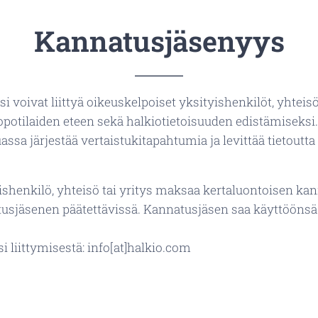
Kannatusjäsenyys
voivat liittyä oikeuskelpoiset yksityishenkilöt, yhteisöt
opotilaiden eteen sekä halkiotietoisuuden edistämiseksi
 järjestää vertaistukitapahtumia ja levittää tietoutt
shenkilö, yhteisö tai yritys maksaa kertaluontoisen k
jäsenen päätettävissä. Kannatusjäsen saa käyttöönsä
 liittymisestä: info[at]halkio.com