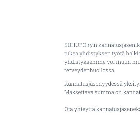
SUHUPO ry:n kannatusjäseniksi 
tukea yhdistyksen työtä halki
yhdistyksemme voi muun muassa
terveydenhuollossa.
Kannatusjäsenyydessä yksityi
Maksettava summa on kannatus
Ota yhteyttä kannatusjäseneksi